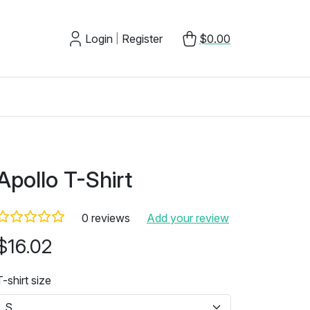
Login
Register
$0.00
|
Apollo T-Shirt
0 reviews
Add your review
$16.02
T-shirt size